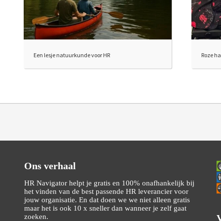
Een lesje natuurkunde voor HR
Roze h
Ons verhaal
HR Navigator helpt je gratis en 100% onafhankelijk bij
het vinden van de best passende HR leverancier voor
jouw organisatie. En dat doen we we niet alleen gratis
maar het is ook 10 x sneller dan wanneer je zelf gaat
zoeken.