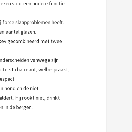
wezen voor een andere functie
ij forse slaapproblemen heeft.
en aantal glazen.
skey gecombineerd met twee
onderscheiden vanwege zijn
 uiterst charmant, welbespraakt,
espect.
jn hond en de niet
hildert. Hij rookt niet, drinkt
n in de bergen.