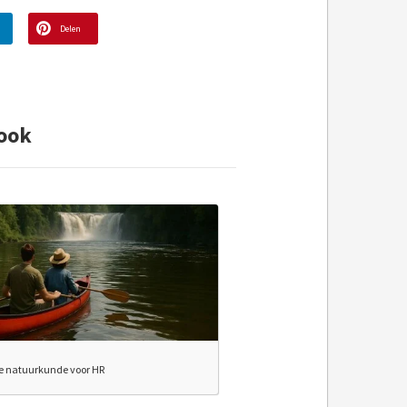
Delen
ook
je natuurkunde voor HR