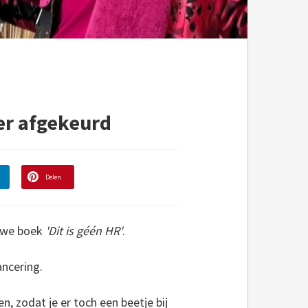
eer afgekeurd
Delen
euwe boek
'Dit is géén HR'
.
ncering.
en, zodat je er toch een beetje bij