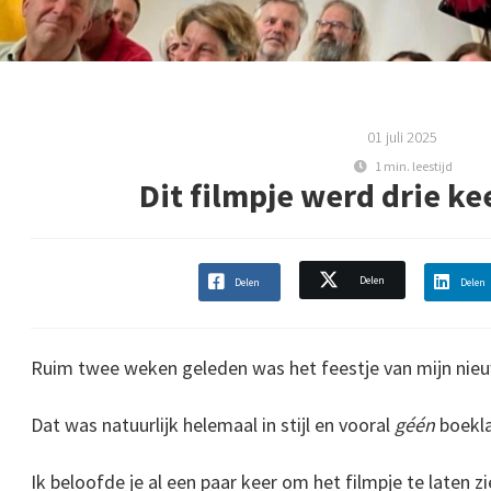
01 juli 2025
1 min. leestijd
Dit filmpje werd drie k
Delen
Delen
Delen
Ruim twee weken geleden was het feestje van mijn ni
Dat was natuurlijk helemaal in stijl en vooral
géén
boekla
Ik beloofde je al een paar keer om het filmpje te laten zi