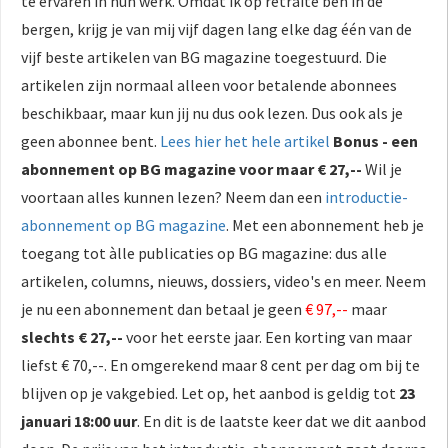
te ervaren in hun werk. Omdat ik op retraite ben in de
bergen, krijg je van mij vijf dagen lang elke dag één van de
vijf beste artikelen van BG magazine toegestuurd. Die
artikelen zijn normaal alleen voor betalende abonnees
beschikbaar, maar kun jij nu dus ook lezen. Dus ook als je
geen abonnee bent.
Lees hier het hele artikel
Bonus - een
abonnement op BG magazine voor maar € 27,--
Wil je
voortaan alles kunnen lezen? Neem dan een
introductie-
abonnement op BG magazine
. Met een abonnement heb je
toegang tot àlle publicaties op BG magazine: dus alle
artikelen, columns, nieuws, dossiers, video's en meer. Neem
je nu een abonnement dan betaal je geen
€ 97,--
maar
slechts € 27,--
voor het eerste jaar. Een korting van maar
liefst € 70,--. En omgerekend maar 8 cent per dag om bij te
blijven op je vakgebied. Let op, het aanbod is geldig tot
23
januari 18:00 uur
. En dit is de laatste keer dat we dit aanbod