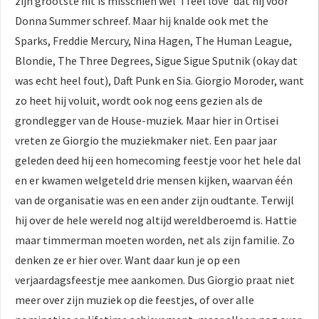
zijn grootste hit is misschien wel 'I feel love' dat hij voor
Donna Summer schreef. Maar hij knalde ook met the
Sparks, Freddie Mercury, Nina Hagen, The Human League,
Blondie, The Three Degrees, Sigue Sigue Sputnik (okay dat
was echt heel fout), Daft Punk en Sia. Giorgio Moroder, want
zo heet hij voluit, wordt ook nog eens gezien als de
grondlegger van de House-muziek. Maar hier in Ortisei
vreten ze Giorgio the muziekmaker niet. Een paar jaar
geleden deed hij een homecoming feestje voor het hele dal
en er kwamen welgeteld drie mensen kijken, waarvan één
van de organisatie was en een ander zijn oudtante. Terwijl
hij over de hele wereld nog altijd wereldberoemd is. Hattie
maar timmerman moeten worden, net als zijn familie. Zo
denken ze er hier over. Want daar kun je op een
verjaardagsfeestje mee aankomen. Dus Giorgio praat niet
meer over zijn muziek op die feestjes, of over alle