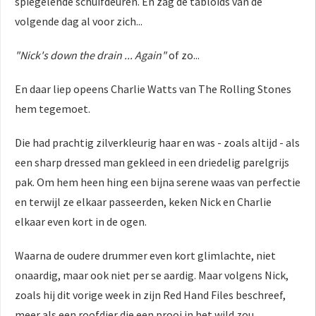
spiegelende schuifdeuren. En zag de tabloids van de
volgende dag al voor zich...
"Nick's down the drain ... Again"
of zo...
En daar liep opeens Charlie Watts van The Rolling Stones
hem tegemoet.
Die had prachtig zilverkleurig haar en was - zoals altijd - als
een sharp dressed man gekleed in een driedelig parelgrijs
pak. Om hem heen hing een bijna serene waas van perfectie
en terwijl ze elkaar passeerden, keken Nick en Charlie
elkaar even kort in de ogen.
Waarna de oudere drummer even kort glimlachte, niet
onaardig, maar ook niet per se aardig. Maar volgens Nick,
zoals hij dit vorige week in zijn Red Hand Files beschreef,
meer als een roofdier die een prooi in het wild zou