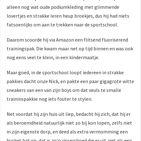
alleen nog wat oude podiumkleding met glimmende
lovertjes en strakke leren heup broekjes, dus hij had niets
fatsoenlijks om aan te trekken naar de sportschool.
Daarom scoorde hij via Amazon een flitsend fluoriserend
trainingspak. Die kwam maar net op tijd binnen en was ook
nog eens veel te klein, in een kindermaatje.
Maar goed, in de sportschool loopt iedereen in strakke
pakkies dacht onze Nick, en pakte een paar gigagrote witte
sneakers van een van zijn boys om dat veuls te smalle
traininspakkie nog iets fouter te stylen.
Net voordat hij zijn huis uit liep, bedacht hij zich, dat hij er
als beroemdheid natuurlijk niet zo bij kon lopen, zelfs niet
in zijn eigenste dorp, en deed als extra vermomming een
bucket hat op, dat is zo'n vissershoed die er uit ziet als een