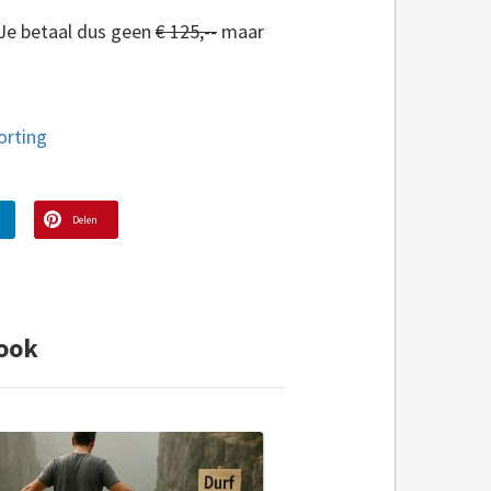
Je betaal dus geen
€ 125,--
maar
orting
Delen
ook