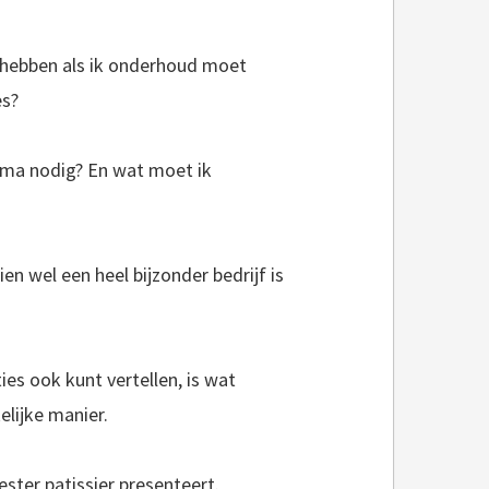
 hebben als ik onderhoud moet
es?
oma nodig? En wat moet ik
en wel een heel bijzonder bedrijf is
es ook kunt vertellen, is wat
lijke manier.
ster patissier presenteert.