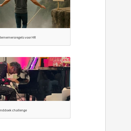
dernemersregels voor HR
anddoek challenge