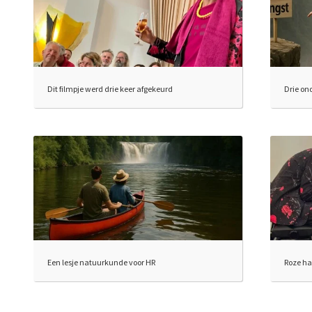
Dit filmpje werd drie keer afgekeurd
Drie on
Een lesje natuurkunde voor HR
Roze h