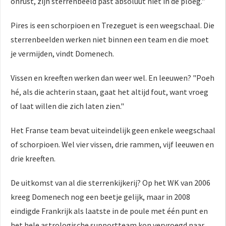
onrust, zijn sterrenbeeld past absoluut niet in de ploeg."
Pires is een schorpioen en Trezeguet is een weegschaal. Die
sterrenbeelden werken niet binnen een team en die moet
je vermijden, vindt Domenech.
Vissen en kreeften werken dan weer wel. En leeuwen? "Poeh
hé, als die achterin staan, gaat het altijd fout, want vroeg
of laat willen die zich laten zien."
Het Franse team bevat uiteindelijk geen enkele weegschaal
of schorpioen. Wel vier vissen, drie rammen, vijf leeuwen en
drie kreeften.
De uitkomst van al die sterrenkijkerij? Op het WK van 2006
kreeg Domenech nog een beetje gelijk, maar in 2008
eindigde Frankrijk als laatste in de poule met één punt en
het hele astrologische supportteam kon vervroegd naar